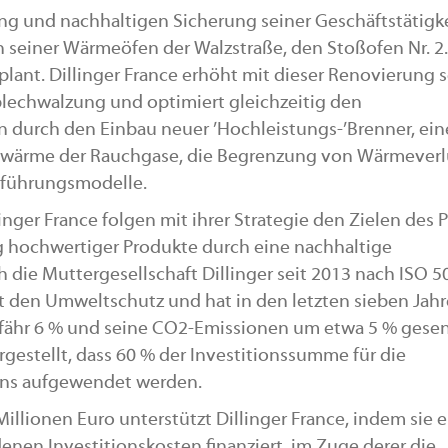
ng und nachhaltigen Sicherung seiner Geschäftstätigk
en seiner Wärmeöfen der Walzstraße, den Stoßofen Nr. 2.
plant. Dillinger France erhöht mit dieser Renovierung 
echwalzung und optimiert gleichzeitig den
 durch den Einbau neuer ’Hochleistungs-’Brenner, ein
wärme der Rauchgase, die Begrenzung von Wärmeverl
nführungsmodelle.
inger France folgen mit ihrer Strategie den Zielen des P
g hochwertiger Produkte durch eine nachhaltige
ch die Muttergesellschaft Dillinger seit 2013 nach ISO 5
rt den Umweltschutz und hat in den letzten sieben Jah
fähr 6 % und seine CO2-Emissionen um etwa 5 % gesen
estellt, dass 60 % der Investitionssumme für die
fens aufgewendet werden.
illionen Euro unterstützt Dillinger France, indem sie 
enen Investitionskosten finanziert, im Zuge derer die