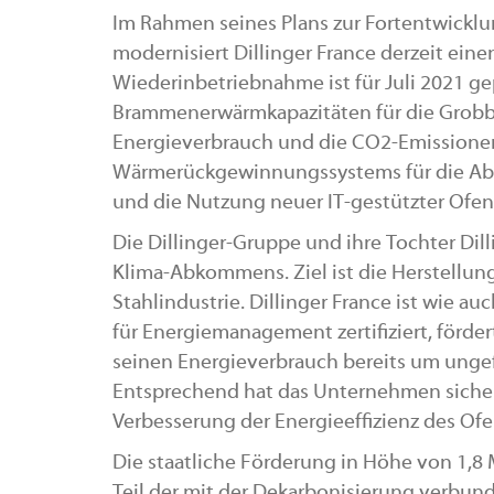
Im Rahmen seines Plans zur Fortentwicklu
modernisiert Dillinger France derzeit ein
Wiederinbetriebnahme ist für Juli 2021 ge
Brammenerwärmkapazitäten für die Grobbl
Energieverbrauch und die CO2-Emissionen
Wärmerückgewinnungssystems für die Ab
und die Nutzung neuer IT-gestützter Ofe
Die Dillinger-Gruppe und ihre Tochter Dill
Klima-Abkommens. Ziel ist die Herstellun
Stahlindustrie. Dillinger France ist wie au
für Energiemanagement zertifiziert, förde
seinen Energieverbrauch bereits um unge
Entsprechend hat das Unternehmen sicherg
Verbesserung der Energieeffizienz des O
Die staatliche Förderung in Höhe von 1,8 M
Teil der mit der Dekarbonisierung verbund