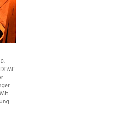
0.
 ADEME
er
nger
 Mit
rung