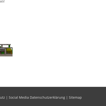
her
utz
|
Social Media Datenschutzerklärung
|
Sitemap