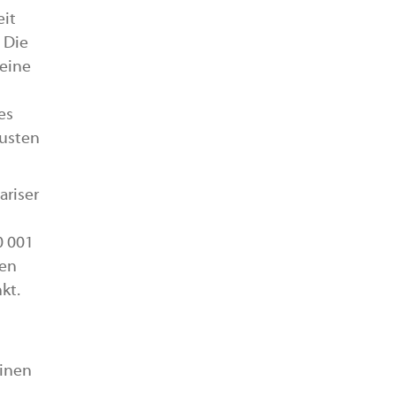
eit
 Die
seine
es
usten
ariser
0 001
ren
kt.
einen