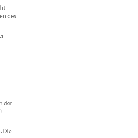
cht
nen des
er
n der
ft
. Die